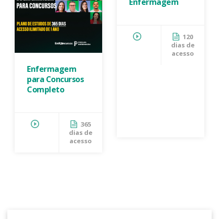
Enfermagem
120
dias de
acesso
Enfermagem
para Concursos
Completo
365
dias de
acesso